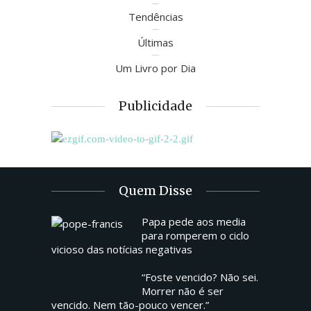
Tendências
Últimas
Um Livro por Dia
Publicidade
Quem Disse
Papa pede aos media
para romperem o ciclo
vicioso das notícias negativas
“Foste vencido? Não sei.
Morrer não é ser
vencido. Nem tão-pouco vencer.”