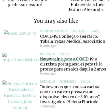
professor assim?
Entrevista a Inês
Franco Alexandre
You may also like
COMPORTAMENTO
DESTAQUE
SAÚDE
COVID-19. Conheça o seu risco.
Tabela Texas Medical Association
6 anos ago
DESTAQUE
SAÚDE
Nanovacina para a COVID-19: a
cientista portuguesa espera tê-la
pronta para ensaios daqui a 2 anos
6 anos ago
DESTAQUE
ENTREVISTA
SAÚDE
“Antevemos que a nossa vacina
contra o cancro possa estar
disponível dentro de 5-10 anos”,
investigadora Helena Florindo
7 anos ago