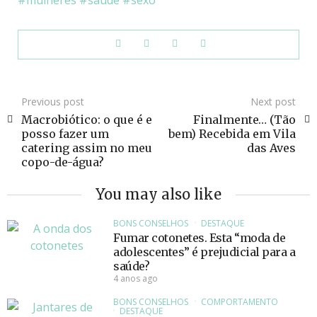
mulheres
saude
sexo
Previous post
Next post
Macrobiótico: o que é e
Finalmente… (Tão
posso fazer um
bem) Recebida em Vila
catering assim no meu
das Aves
copo-de-água?
You may also like
BONS CONSELHOS
DESTAQUE
Fumar cotonetes. Esta “moda de
adolescentes” é prejudicial para a
saúde?
4 anos ago
BONS CONSELHOS
COMPORTAMENTO
DESTAQUE