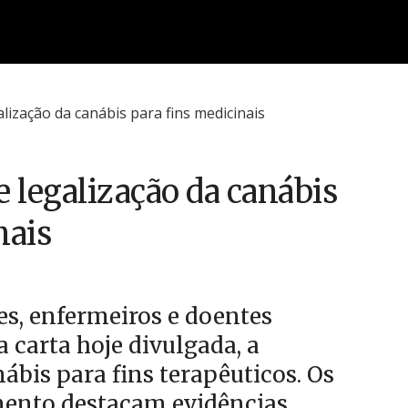
e legalização da canábis
nais
es, enfermeiros e doentes
 carta hoje divulgada, a
ábis para fins terapêuticos. Os
mento destacam evidências