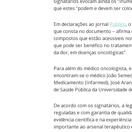
signatários evocam ainda os “inúme
que estes “podem e devem ser coloc
Em declarações ao jornal
Público
, 
que consta no documento – afirma q
compostos que estão acessíveis nou
que pode ser benéfico no tratament
da dor, em doenças oncológicas”.
Para além do médico oncologista, e
encontram-se o médico João Semedo
Medicamento (Infarmed), José Aranda
de Saúde Pública da Universidade d
De acordo com os signatários, a le
reguladas e com garantia de qualid
evidência científica e na experiênc
importante ao arsenal terapêutico d