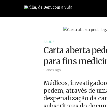
SAÚDE
Carta aberta ped
para fins medici
9 anos ago
Médicos, investigador
pedem, através de uma
despenalização da can
subscritores do docu