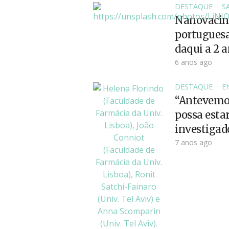
DESTAQUE
S
Nanovacina
portuguesa
daqui a 2 
6 anos ago
DESTAQUE
E
“Antevemos
possa estar
investigad
7 anos ago