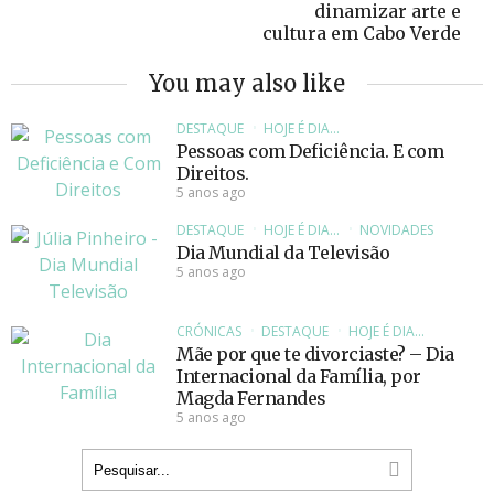
dinamizar arte e
cultura em Cabo Verde
You may also like
DESTAQUE
HOJE É DIA...
Pessoas com Deficiência. E com
Direitos.
5 anos ago
DESTAQUE
HOJE É DIA...
NOVIDADES
Dia Mundial da Televisão
5 anos ago
CRÓNICAS
DESTAQUE
HOJE É DIA...
Mãe por que te divorciaste? – Dia
Internacional da Família, por
Magda Fernandes
5 anos ago