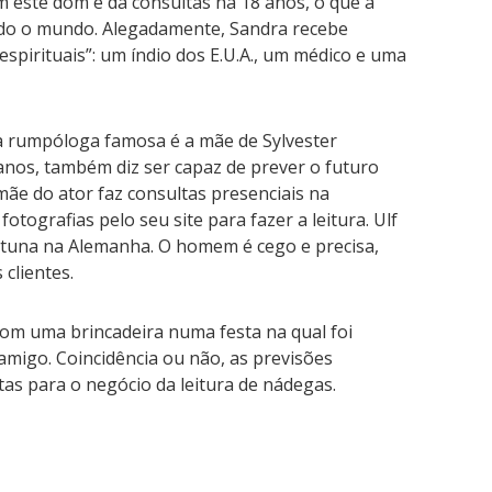
m este dom e dá consultas há 18 anos, o que a
do o mundo. Alegadamente, Sandra recebe
espirituais”: um índio dos E.U.A., um médico e uma
a rumpóloga famosa é a mãe de Sylvester
5 anos, também diz ser capaz de prever o futuro
mãe do ator faz consultas presenciais na
tografias pelo seu site para fazer a leitura. Ulf
ortuna na Alemanha. O homem é cego e precisa,
 clientes.
om uma brincadeira numa festa na qual foi
amigo. Coincidência ou não, as previsões
tas para o negócio da leitura de nádegas.