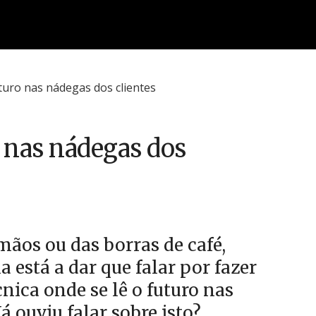
o nas nádegas dos
mãos ou das borras de café,
 está a dar que falar por fazer
nica onde se lê o futuro nas
á ouviu falar sobre isto?