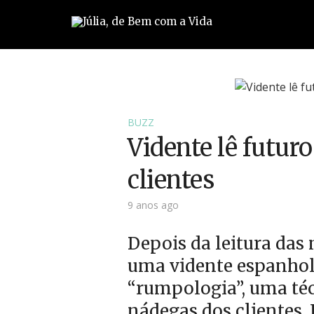
BUZZ
Vidente lê futur
clientes
9 anos ago
Depois da leitura das 
uma vidente espanhola
“rumpologia”, uma téc
nádegas dos clientes. J