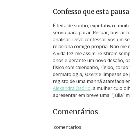
Confesso que esta pausa
É feita de sonho, expetativa e muit
serviu para parar. Recuar, buscar tr
analisar. Devo confessar-vos um s
relaciona comigo própria. Não me cu
A vida fez-me assim. Existiram semp
anos e perante um novo desafio, obr
físico com calendário, rígido, cor
dermatologia,
lasers
e limpezas de 
registo de uma manhã atarefada em
Alexandra Osório
, a mulher cujo o
apresentar em breve uma “Júlia” m
Comentários
comentários