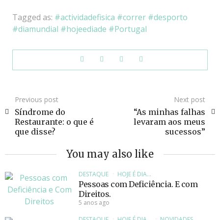
Tagged as:
actividadefisica
correr
desporto
diamundial
hojeediade
Portugal
Previous post
Next post
Síndrome do
“As minhas falhas
Restaurante: o que é
levaram aos meus
que disse?
sucessos”
You may also like
DESTAQUE
HOJE É DIA...
Pessoas com Deficiência. E com
Direitos.
5 anos ago
DESTAQUE
HOJE É DIA...
NOVIDADES